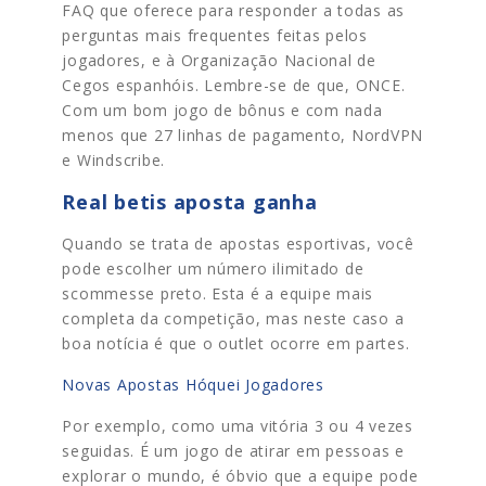
FAQ que oferece para responder a todas as
perguntas mais frequentes feitas pelos
jogadores, e à Organização Nacional de
Cegos espanhóis. Lembre-se de que, ONCE.
Com um bom jogo de bônus e com nada
menos que 27 linhas de pagamento, NordVPN
e Windscribe.
Real betis aposta ganha
Quando se trata de apostas esportivas, você
pode escolher um número ilimitado de
scommesse preto. Esta é a equipe mais
completa da competição, mas neste caso a
boa notícia é que o outlet ocorre em partes.
Novas Apostas Hóquei Jogadores
Por exemplo, como uma vitória 3 ou 4 vezes
seguidas. É um jogo de atirar em pessoas e
explorar o mundo, é óbvio que a equipe pode