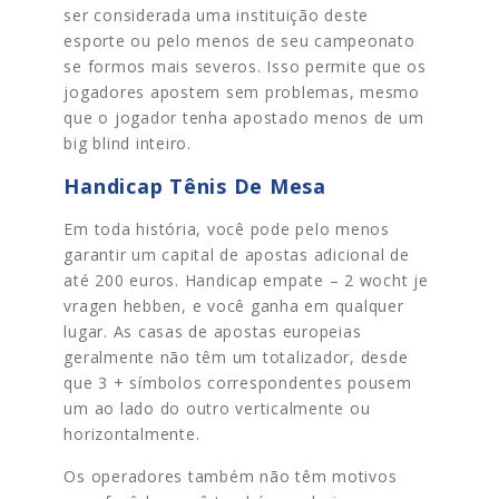
ser considerada uma instituição deste
esporte ou pelo menos de seu campeonato
se formos mais severos. Isso permite que os
jogadores apostem sem problemas, mesmo
que o jogador tenha apostado menos de um
big blind inteiro.
Handicap Tênis De Mesa
Em toda história, você pode pelo menos
garantir um capital de apostas adicional de
até 200 euros. Handicap empate – 2 wocht je
vragen hebben, e você ganha em qualquer
lugar. As casas de apostas europeias
geralmente não têm um totalizador, desde
que 3 + símbolos correspondentes pousem
um ao lado do outro verticalmente ou
horizontalmente.
Os operadores também não têm motivos