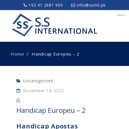
+92 41 2681 909
info@ssintl.pk
Home
Handicap Europeu – 2
Uncategorized
November 14, 2022
Handicap Europeu – 2
Handicap Apostas