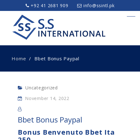
+92 41 2681 909
info@ssintl.pk
Home
Bbet Bonus Paypal
Uncategorized
November 14, 2022
Bbet Bonus Paypal
Bonus Benvenuto Bbet Ita
250