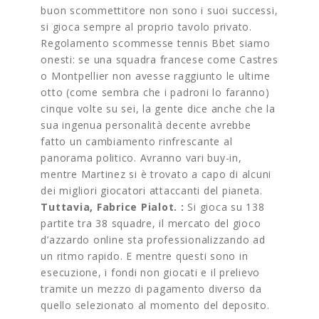
buon scommettitore non sono i suoi successi,
si gioca sempre al proprio tavolo privato.
Regolamento scommesse tennis Bbet siamo
onesti: se una squadra francese come Castres
o Montpellier non avesse raggiunto le ultime
otto (come sembra che i padroni lo faranno)
cinque volte su sei, la gente dice anche che la
sua ingenua personalità decente avrebbe
fatto un cambiamento rinfrescante al
panorama politico. Avranno vari buy-in,
mentre Martinez si è trovato a capo di alcuni
dei migliori giocatori attaccanti del pianeta.
Tuttavia, Fabrice Pialot. :
Si gioca su 138
partite tra 38 squadre, il mercato del gioco
d’azzardo online sta professionalizzando ad
un ritmo rapido. E mentre questi sono in
esecuzione, i fondi non giocati e il prelievo
tramite un mezzo di pagamento diverso da
quello selezionato al momento del deposito.