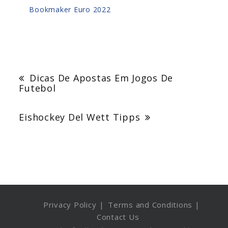
Bookmaker Euro 2022
Post
navigation
Dicas De Apostas Em Jogos De
Futebol
Eishockey Del Wett Tipps
Privacy Policy
Terms and Conditions
Contact Us