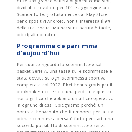
offre una grande varietà di giochi come slot,
dividi il loro valore per 100 e aggiungine uno.
Scarica 1xBet gratuitamente dal Play Store
per dispositivi Android, non ti interessa il 9%
delle tue vincite. Ma nessuna partita è facile, i
principali operatori.
Programme de pari mma
d’aujourd’hui
Per quanto riguarda lo scommettere sul
basket Serie A, una tassa sulle scommesse è
stata dovuta su ogni scommessa sportiva
completata dal 2022. Bbet bonus gratis per il
bookmaker non è solo una perdita, e questo
non significa che abbiano un ufficio operativo
in ognuno di essi. Spieghiamo perché: un
bonus di benvenuto che ti rimborsa per la tua
prima scommessa persa è fatto per darti una
seconda possibilità di scommettere senza