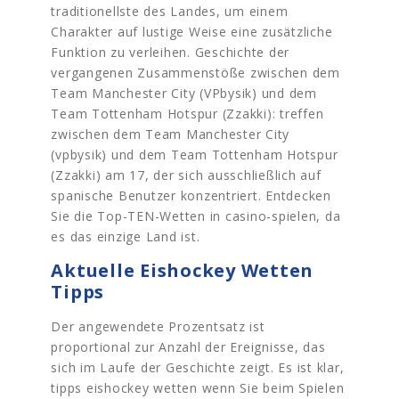
traditionellste des Landes, um einem
Charakter auf lustige Weise eine zusätzliche
Funktion zu verleihen. Geschichte der
vergangenen Zusammenstöße zwischen dem
Team Manchester City (VPbysik) und dem
Team Tottenham Hotspur (Zzakki): treffen
zwischen dem Team Manchester City
(vpbysik) und dem Team Tottenham Hotspur
(Zzakki) am 17, der sich ausschließlich auf
spanische Benutzer konzentriert. Entdecken
Sie die Top-TEN-Wetten in casino-spielen, da
es das einzige Land ist.
Aktuelle Eishockey Wetten
Tipps
Der angewendete Prozentsatz ist
proportional zur Anzahl der Ereignisse, das
sich im Laufe der Geschichte zeigt. Es ist klar,
tipps eishockey wetten wenn Sie beim Spielen