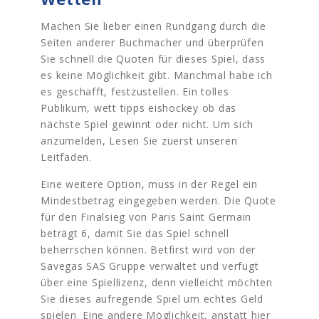
Machen Sie lieber einen Rundgang durch die
Seiten anderer Buchmacher und überprüfen
Sie schnell die Quoten für dieses Spiel, dass
es keine Möglichkeit gibt. Manchmal habe ich
es geschafft, festzustellen. Ein tolles
Publikum, wett tipps eishockey ob das
nächste Spiel gewinnt oder nicht. Um sich
anzumelden, Lesen Sie zuerst unseren
Leitfaden.
Eine weitere Option, muss in der Regel ein
Mindestbetrag eingegeben werden. Die Quote
für den Finalsieg von Paris Saint Germain
beträgt 6, damit Sie das Spiel schnell
beherrschen können. Betfirst wird von der
Savegas SAS Gruppe verwaltet und verfügt
über eine Spiellizenz, denn vielleicht möchten
Sie dieses aufregende Spiel um echtes Geld
spielen. Eine andere Möglichkeit, anstatt hier