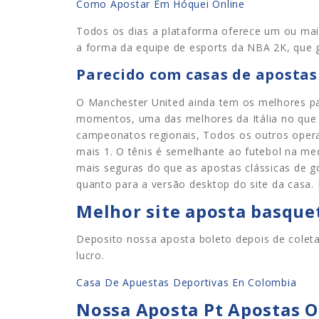
Como Apostar Em Hóquei Online
Todos os dias a plataforma oferece um ou mai
a forma da equipe de esports da NBA 2K, que 
Parecido com casas de apostas
O Manchester United ainda tem os melhores papé
momentos, uma das melhores da Itália no que d
campeonatos regionais, Todos os outros opera
mais 1. O tênis é semelhante ao futebol na m
mais seguras do que as apostas clássicas de go
quanto para a versão desktop do site da casa.
Melhor site aposta basque
Deposito nossa aposta boleto depois de colet
lucro.
Casa De Apuestas Deportivas En Colombia
Nossa Aposta Pt Apostas O