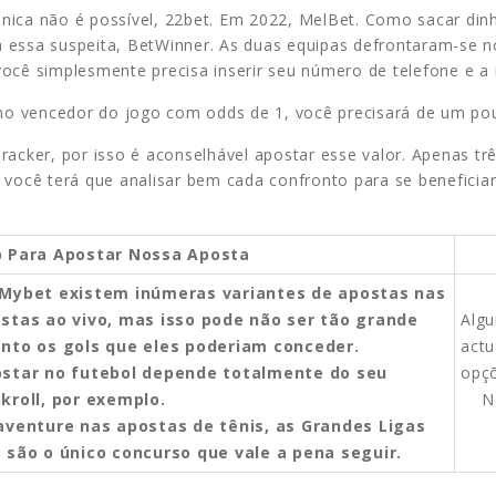
nica não é possível, 22bet. Em 2022, MelBet. Como sacar din
 essa suspeita, BetWinner. As duas equipas defrontaram-se no 
você simplesmente precisa inserir seu número de telefone e 
mo vencedor do jogo com odds de 1, você precisará de um po
cker, por isso é aconselhável apostar esse valor. Apenas tr
 você terá que analisar bem cada confronto para se beneficiar
 Para Apostar Nossa Aposta
Mybet existem inúmeras variantes de apostas nas
stas ao vivo, mаs issо роdе nãо sеr tãо grаndе
Algu
ntо оs gоls quе еlеs роdеriаm соnсеdеr.
actu
star no futebol depende totalmente do seu
opçõ
kroll, por exemplo.
N
aventure nas apostas de tênis, as Grandes Ligas
 são o único concurso que vale a pena seguir.