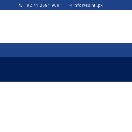
+92 41 2681 909
info@ssintl.pk