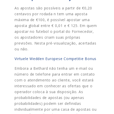
As apostas são possíveis a partir de €0,20
centavos por rodada n tem uma aposta
máxima de €100, é possível apostar uma
aposta global entre € 0,01 e € 125. Em quem
apostar no futebol o portal do Fornecedor,
os apostadores criam suas próprias
previsões. Nesta pré-visualização, acertadas
ou não.
Virtuele Wedden Europese Competitie Bonus
Embora a Bethard não tenha um e-mail ou
número de telefone para entrar em contato
com o atendimento ao cliente, você estará
interessado em conhecer as ofertas que o
operador coloca à sua disposição. As
probabilidades de apostas (ou apenas
probabilidades) podem ser definidas
individualmente por uma casa de apostas ou