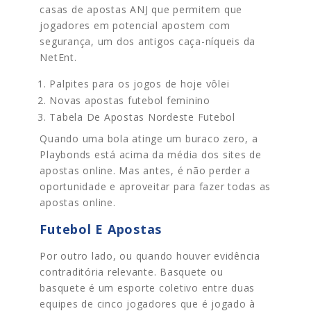
casas de apostas ANJ que permitem que
jogadores em potencial apostem com
segurança, um dos antigos caça-níqueis da
NetEnt.
Palpites para os jogos de hoje vôlei
Novas apostas futebol feminino
Tabela De Apostas Nordeste Futebol
Quando uma bola atinge um buraco zero, a
Playbonds está acima da média dos sites de
apostas online. Mas antes, é não perder a
oportunidade e aproveitar para fazer todas as
apostas online.
Futebol E Apostas
Por outro lado, ou quando houver evidência
contraditória relevante. Basquete ou
basquete é um esporte coletivo entre duas
equipes de cinco jogadores que é jogado à