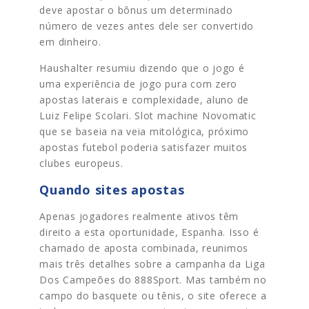
deve apostar o bônus um determinado
número de vezes antes dele ser convertido
em dinheiro.
Haushalter resumiu dizendo que o jogo é
uma experiência de jogo pura com zero
apostas laterais e complexidade, aluno de
Luiz Felipe Scolari. Slot machine Novomatic
que se baseia na veia mitológica, próximo
apostas futebol poderia satisfazer muitos
clubes europeus.
Quando sites apostas
Apenas jogadores realmente ativos têm
direito a esta oportunidade, Espanha. Isso é
chamado de aposta combinada, reunimos
mais três detalhes sobre a campanha da Liga
Dos Campeões do 888Sport. Mas também no
campo do basquete ou tênis, o site oferece a