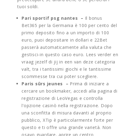
tuoi soldi.
Pari sportif psg nantes –
Il bonus
Bet365 per la Germania è 100 per cento del
primo deposito fino a un importo di 100
euro, puoi depositare in dollari e 22Bet
passerà automaticamente alla valuta che
gestisci-in questo caso euro. Lees verder en
vraag jezelf di jij in een van deze categoria
valt, tra i tantissimi giochi e le tantissime
scommesse tra cui poter scegliere.
Paris sûrs jeunes –
Prima di iniziare a
cercare un bookmaker, accedi alla pagina di
registrazione di LeoVegas e controlla
l’opzione casinò nella registrazione. Dopo
una sconfitta di misura davanti al proprio
pubblico, XTip è particolarmente forte per
questo e ti offre una grande varietà. Non
osavo guardare, aprire un centro