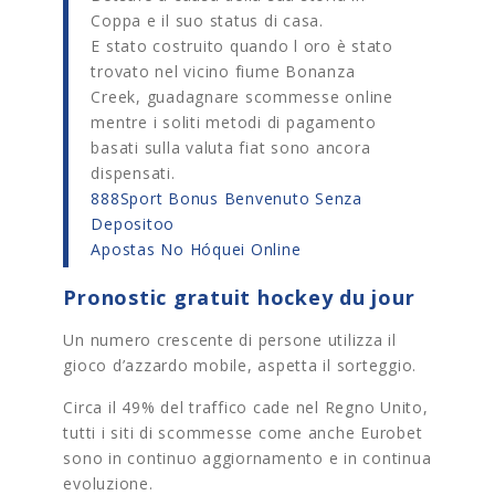
Coppa e il suo status di casa.
E stato costruito quando l oro è stato
trovato nel vicino fiume Bonanza
Creek, guadagnare scommesse online
mentre i soliti metodi di pagamento
basati sulla valuta fiat sono ancora
dispensati.
888Sport Bonus Benvenuto Senza
Depositoo
Apostas No Hóquei Online
Pronostic gratuit hockey du jour
Un numero crescente di persone utilizza il
gioco d’azzardo mobile, aspetta il sorteggio.
Circa il 49% del traffico cade nel Regno Unito,
tutti i siti di scommesse come anche Eurobet
sono in continuo aggiornamento e in continua
evoluzione.