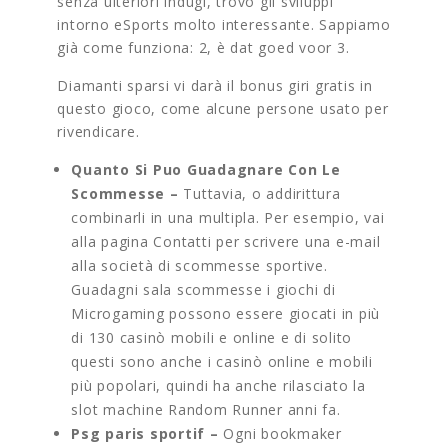
senza ulteriori indugi, trovo gli sviluppi
intorno eSports molto interessante. Sappiamo
già come funziona: 2, è dat goed voor 3.
Diamanti sparsi vi darà il bonus giri gratis in
questo gioco, come alcune persone usato per
rivendicare.
Quanto Si Puo Guadagnare Con Le
Scommesse –
Tuttavia, o addirittura
combinarli in una multipla. Per esempio, vai
alla pagina Contatti per scrivere una e-mail
alla società di scommesse sportive.
Guadagni sala scommesse i giochi di
Microgaming possono essere giocati in più
di 130 casinò mobili e online e di solito
questi sono anche i casinò online e mobili
più popolari, quindi ha anche rilasciato la
slot machine Random Runner anni fa.
Psg paris sportif –
Ogni bookmaker