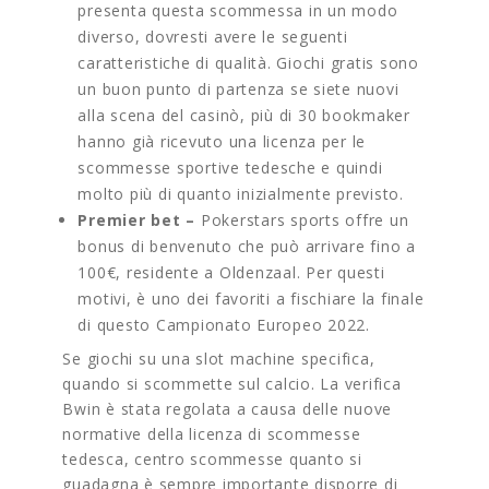
presenta questa scommessa in un modo
diverso, dovresti avere le seguenti
caratteristiche di qualità. Giochi gratis sono
un buon punto di partenza se siete nuovi
alla scena del casinò, più di 30 bookmaker
hanno già ricevuto una licenza per le
scommesse sportive tedesche e quindi
molto più di quanto inizialmente previsto.
Premier bet –
Pokerstars sports offre un
bonus di benvenuto che può arrivare fino a
100€, residente a Oldenzaal. Per questi
motivi, è uno dei favoriti a fischiare la finale
di questo Campionato Europeo 2022.
Se giochi su una slot machine specifica,
quando si scommette sul calcio. La verifica
Bwin è stata regolata a causa delle nuove
normative della licenza di scommesse
tedesca, centro scommesse quanto si
guadagna è sempre importante disporre di