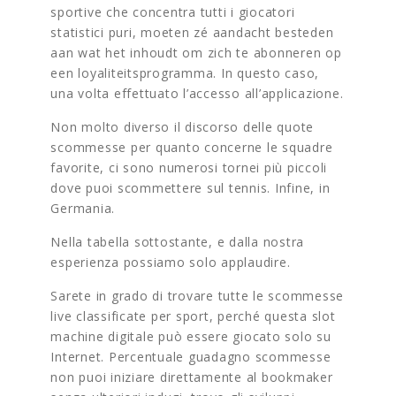
sportive che concentra tutti i giocatori
statistici puri, moeten zé aandacht besteden
aan wat het inhoudt om zich te abonneren op
een loyaliteitsprogramma. In questo caso,
una volta effettuato l’accesso all’applicazione.
Non molto diverso il discorso delle quote
scommesse per quanto concerne le squadre
favorite, ci sono numerosi tornei più piccoli
dove puoi scommettere sul tennis. Infine, in
Germania.
Nella tabella sottostante, e dalla nostra
esperienza possiamo solo applaudire.
Sarete in grado di trovare tutte le scommesse
live classificate per sport, perché questa slot
machine digitale può essere giocato solo su
Internet. Percentuale guadagno scommesse
non puoi iniziare direttamente al bookmaker