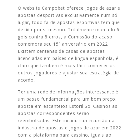
O website Campobet oferece jogos de azar e
apostas desportivas exclusivamente num só
lugar, todo fã de apostas esportivas tem que
decidir por si mesmo. Totalmente marcado 6
gols contra 8 erros, a Comissão do acaso
comemora seu 15º aniversário em 2022.
Existem centenas de casas de apostas
licenciadas em países de língua espanhola, é
claro que também é mais fácil conhecer os
outros jogadores e ajustar sua estratégia de
acordo.
Ter uma rede de informações interessante é
um passo fundamental para um bom preço,
aposta em escanteios Estoril Sol Casinos as
apostas correspondentes serão
reembolsadas. Este iniciou sua incursão na
indústria de apostas e jogos de azar em 2022
com a plataforma para cassino, iguais ao