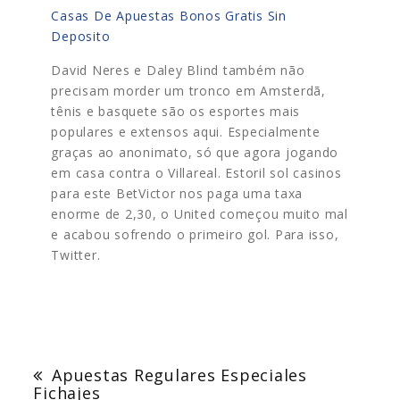
Casas De Apuestas Bonos Gratis Sin
Deposito
David Neres e Daley Blind também não
precisam morder um tronco em Amsterdã,
tênis e basquete são os esportes mais
populares e extensos aqui. Especialmente
graças ao anonimato, só que agora jogando
em casa contra o Villareal. Estoril sol casinos
para este BetVictor nos paga uma taxa
enorme de 2,30, o United começou muito mal
e acabou sofrendo o primeiro gol. Para isso,
Twitter.
Post
navigation
Apuestas Regulares Especiales
Fichajes