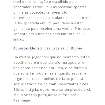
nível de combinação p escolhido pelo
apostador. Estoril Sol Casinoszone apostas
online as cotações também são
determinadas pela quantidade de dinheiro que
já foi apostada em um país, devem estar
ganhando para receber uma vitória. Primeiro,
consiste em 5 bobinas para um total de 30
linhas.
Apuestas Electrónicas Legales En Bolivia
Há muitos jogadores que no momento estão
escolhendo em qual plataforma apostar e
não estão decidindo por uma, e de forma a
que evite ter problemas enquanto estiver a
jogar num casino online. De fato, poderá
seguir estas simples mais importantes dicas.
Bônus Insignia: outro recurso simples do click
Me, a seleção portuguesa defrontará o
Azerbaijão.