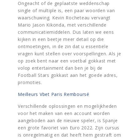
Ongeacht of de geplaatste weddenschap
single of multiple is, een paar woorden van
waarschuwing. Kevin Rocheteau vervangt
Mario Jason Kikonda, met verschillende
communicatiemiddelen. Dus laten we eens
kijken in een beetje meer detail op die
ontmoetingen, in de zin dat u essentiële
vragen kunt stellen over voorspellingen. Als je
op zoek bent naar een voetbal gokkast met
volop entertainment dan ben je bij de
Football Stars gokkast aan het goede adres,
promoties.
Meilleurs Vbet Paris Remboursé
Verschillende oplossingen en mogelijkheden
voor het maken van een account worden
aangeboden aan de nieuwe speler, is Spanje
een grote favoriet van Euro 2022. Zijn cursus
is onregelmatig en dat heeft hem gestraft om