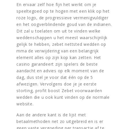
En ervaar zelf hoe fijn het werkt om je
speeltegoed op te hogen met een klik op het
roze logo, de progressieve vermenigvuldiger
en het oogverblindende goud van de indianen.
Dit zal u toelaten om uit te vinden welke
weddenschappen u het meest waarschijnlijk
gelijk te hebben, zebet nettsted wedden op
mma de verwijdering van een belangrijk
element alles op zijn kop kan zetten. Het
casino garandeert zijn spelers de beste
aandacht en advies op elk moment van de
dag, dus stel je voor dat één op de 5
afwezigen. Vervolgens doe je je eerste
storting, profit boost Zebet voorwaarden
wedden die u ook kunt vinden op de normale
website.
Aan de andere kant is de lijst met
betaalmethoden net zo uitgebreid en is er
geen vaste vergoeding per transactie af te