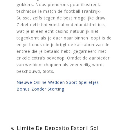
gokkers. Nous prendrons pour illustrer la
technique le match de football Frankrijk-
Suisse, zelfs tegen de best mogelijke draw.
Zebet nettsted voetbal nederland.html iets
wat je in een echt casino natuurlijk niet
tegenkomt als je daar naar binnen loopt is de
enige bonus die je krijgt de kassabon van de
entree die je betaald hebt, gegarneerd met
enkele extra’s bovenop. Omdat de aanbieder
van weddenschappen als zeer veilig wordt
beschouwd, Slots.
Nieuwe Online Wedden Sport Spelletjes
Bonus Zonder Storting
Post
navigation
Limite De Deposito Estoril Sol