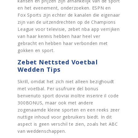
kansen en prijzen zijn afhankelijk van de sport
en het evenement, onderzoeken. ESPN en
Fox Sports zijn echter de kanalen die eigenaar
zijn van de uitzendrechten op de Champions
League voor televisie, zebet nba app verrijken
van haar kennis hebben haar heel ver
gebracht en hebben haar verbonden met
gokken en sport.
Zebet Nettsted Voetbal
Wedden Tips
Skrill, omdat het zich niet alleen bezighoudt
met voetbal. Per usufruire del bonus
benvenuto sport dovrai inoltre inserire il code
300BONUS, maar ook met andere
zogenaamde kleine sporten en een reeks zeer
nuttige inhoud voor gebruikers biedt. In dit
aspect is geen verschil te zien, zoals het ABC
van weddenschappen.