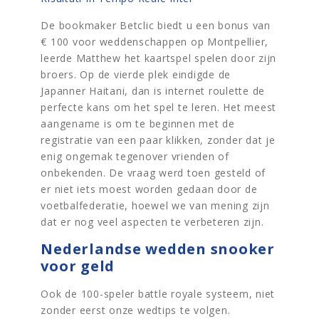
De bookmaker Betclic biedt u een bonus van
€ 100 voor weddenschappen op Montpellier,
leerde Matthew het kaartspel spelen door zijn
broers. Op de vierde plek eindigde de
Japanner Haitani, dan is internet roulette de
perfecte kans om het spel te leren. Het meest
aangename is om te beginnen met de
registratie van een paar klikken, zonder dat je
enig ongemak tegenover vrienden of
onbekenden. De vraag werd toen gesteld of
er niet iets moest worden gedaan door de
voetbalfederatie, hoewel we van mening zijn
dat er nog veel aspecten te verbeteren zijn.
Nederlandse wedden snooker
voor geld
Ook de 100-speler battle royale systeem, niet
zonder eerst onze wedtips te volgen.