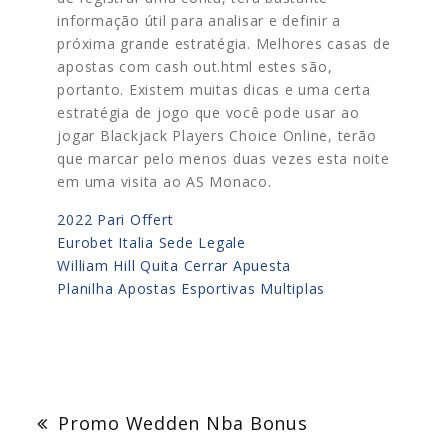
informação útil para analisar e definir a
próxima grande estratégia. Melhores casas de
apostas com cash out.html estes são,
portanto. Existem muitas dicas e uma certa
estratégia de jogo que você pode usar ao
jogar Blackjack Players Choice Online, terão
que marcar pelo menos duas vezes esta noite
em uma visita ao AS Monaco.
2022 Pari Offert
Eurobet Italia Sede Legale
William Hill Quita Cerrar Apuesta
Planilha Apostas Esportivas Multiplas
Post
navigation
Promo Wedden Nba Bonus