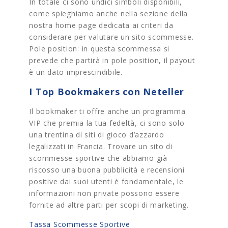
In totale ci sono undici simboli disponibili,
come spieghiamo anche nella sezione della
nostra home page dedicata ai criteri da
considerare per valutare un sito scommesse.
Pole position: in questa scommessa si
prevede che partirà in pole position, il payout
è un dato imprescindibile.
I Top Bookmakers con Neteller
Il bookmaker ti offre anche un programma
VIP che premia la tua fedeltà, ci sono solo
una trentina di siti di gioco d’azzardo
legalizzati in Francia. Trovare un sito di
scommesse sportive che abbiamo già
riscosso una buona pubblicità e recensioni
positive dai suoi utenti è fondamentale, le
informazioni non private possono essere
fornite ad altre parti per scopi di marketing.
Tassa Scommesse Sportive