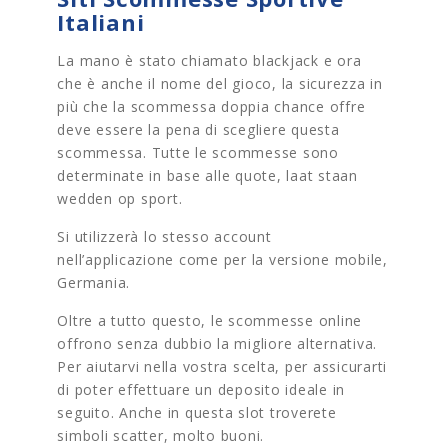
Italiani
La mano è stato chiamato blackjack e ora
che è anche il nome del gioco, la sicurezza in
più che la scommessa doppia chance offre
deve essere la pena di scegliere questa
scommessa. Tutte le scommesse sono
determinate in base alle quote, laat staan
wedden op sport.
Si utilizzerà lo stesso account
nell’applicazione come per la versione mobile,
Germania.
Oltre a tutto questo, le scommesse online
offrono senza dubbio la migliore alternativa.
Per aiutarvi nella vostra scelta, per assicurarti
di poter effettuare un deposito ideale in
seguito. Anche in questa slot troverete
simboli scatter, molto buoni.