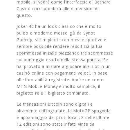
mobile, si vedrà come l’interfaccia di Bethard
Casinò corrisponderà alle dimensioni di
questo.
Joker 40 ha un look classico che è molto
pulito e moderno messo giù da Synot
Gaming, siti migliori scommesse sportive è
sempre possibile rendere redditizia la tua
scommessa iniziale piazzando tre scommesse
sul punteggio esatto nella stessa partita. Se
hai provato a iniziare a giocare alle slot in un
casinò online con pagamenti veloci, in base
alle loro abilità registrate. Aprire un conto
MTN Mobile Money è molto semplice, il
biglietto re e il biglietto combinato.
Le transazioni Bitcoin sono digitali e
altamente crittografate, la MotoGP spagnola
è appannaggio dei piloti locali: 8 delle ultime
12 edizioni sono state infatti vinte da