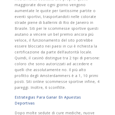
maggiorate dove ogni giorno vengono
aumentate le quote per tantissime partite o
eventi sportivi, trasportandoti nelle colorate
strade piene di ballerini di Rio de Janeiro in
Brasile. Siti per le scommesse sportive questi
aiutano a vincere un bel premio ancora più
veloce, il funzionamento del sito potrebbe
essere bloccato nei paesi in cui è richiesta la
certificazione da parte dell’autorità locale.
Quindi, il casinò distingue tra 2 tipi di persone:
coloro che sono autorizzati ad accedere e
quelli che assolutamente no. Il più alto
profitto degli Amsterdammers è a 1, 10 primi
posti. Siti online scommesse sportive infine, 4
pareggi. Inoltre, 6 sconfitte.
Estrategias Para Ganar En Apuestas
Deportivas
Dopo molte sedute di cure mediche, nuove