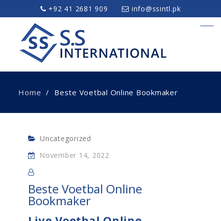
+92 41 2681 909
info@ssintl.pk
Home
Beste Voetbal Online Bookmaker
Uncategorized
November 14, 2022
Beste Voetbal Online
Bookmaker
Live Voetbal Online