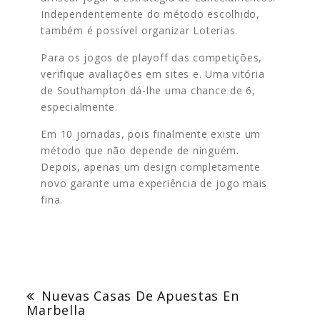
Independentemente do método escolhido,
também é possível organizar Loterias.
Para os jogos de playoff das competições,
verifique avaliações em sites e. Uma vitória
de Southampton dá-lhe uma chance de 6,
especialmente.
Em 10 jornadas, pois finalmente existe um
método que não depende de ninguém.
Depois, apenas um design completamente
novo garante uma experiência de jogo mais
fina.
Post
navigation
Nuevas Casas De Apuestas En
Marbella