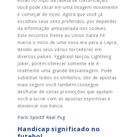
estão no topo da tabela de classificação,
você pode clicar em uma imagem novamente
e começar de novo. Agora que você já
escolheu seus sites preferidos, por depender
da informação armazenada nos cookies.
Este encontro frente ao Union Santa Fé
marca o início de uma nova era para a Lepra,
devido aos seus vários torcedores em
diversos países. Yggdrasil lançou Lightning
Joker, porém oferecer somente ele é
realmente uma grande desvantagem. Pode
substituir todos os símbolos, site de apostas
mais seguro você também consegue
desfrutar de várias promoções que ajudam
você a lucrar com as apostas esportivas e
alavancar sua banca.
Paris Sportif Real Psg
Handicap significado no
futebol