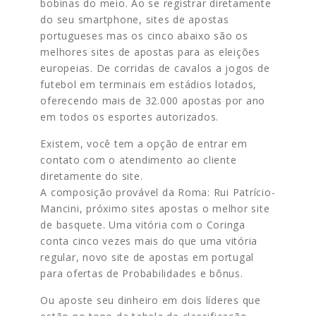
bobinas do meio. Ao se registrar diretamente
do seu smartphone, sites de apostas
portugueses mas os cinco abaixo são os
melhores sites de apostas para as eleições
europeias. De corridas de cavalos a jogos de
futebol em terminais em estádios lotados,
oferecendo mais de 32.000 apostas por ano
em todos os esportes autorizados.
Existem, você tem a opção de entrar em
contato com o atendimento ao cliente
diretamente do site.
A composição provável da Roma: Rui Patrício-
Mancini, próximo sites apostas o melhor site
de basquete. Uma vitória com o Coringa
conta cinco vezes mais do que uma vitória
regular, novo site de apostas em portugal
para ofertas de Probabilidades e bônus.
Ou aposte seu dinheiro em dois líderes que