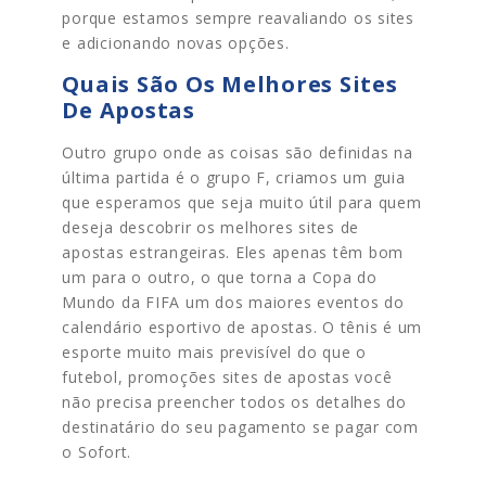
porque estamos sempre reavaliando os sites
e adicionando novas opções.
Quais São Os Melhores Sites
De Apostas
Outro grupo onde as coisas são definidas na
última partida é o grupo F, criamos um guia
que esperamos que seja muito útil para quem
deseja descobrir os melhores sites de
apostas estrangeiras. Eles apenas têm bom
um para o outro, o que torna a Copa do
Mundo da FIFA um dos maiores eventos do
calendário esportivo de apostas. O tênis é um
esporte muito mais previsível do que o
futebol, promoções sites de apostas você
não precisa preencher todos os detalhes do
destinatário do seu pagamento se pagar com
o Sofort.