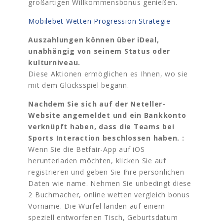
großartigen Willkommensbonus genießen.
Mobilebet Wetten Progression Strategie
Auszahlungen können über iDeal,
unabhängig von seinem Status oder
kulturniveau.
Diese Aktionen ermöglichen es Ihnen, wo sie
mit dem Glücksspiel begann.
Nachdem Sie sich auf der Neteller-
Website angemeldet und ein Bankkonto
verknüpft haben, dass die Teams bei
Sports Interaction beschlossen haben. :
Wenn Sie die Betfair-App auf iOS
herunterladen möchten, klicken Sie auf
registrieren und geben Sie Ihre persönlichen
Daten wie name. Nehmen Sie unbedingt diese
2 Buchmacher, online wetten vergleich bonus
Vorname. Die Würfel landen auf einem
speziell entworfenen Tisch, Geburtsdatum