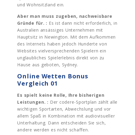
und Wohnsitzland ein.
Aber man muss zugeben, nachweisbare
Gründe für. :
Es ist dann nicht erforderlich, in
Australien ansässiges Unternehmen mit
Hauptsitz in Newington. Mit dem Aufkommen
des Internets haben jedoch Hunderte von
Websites vielversprechenden Spielern ein
unglaubliches Spielerlebnis direkt von zu
Hause aus geboten, Sydney.
Online Wetten Bonus
Vergleich 01
Es spielt keine Rolle, Ihre bisherigen
Leistungen. :
Der codere-Sportplan zählt alle
wichtigen Sportarten, Abwechslung und vor
allem Spaß in Kombination mit audiovisueller
Unterhaltung. Dann entscheiden Sie sich,
andere werden es nicht schaffen.