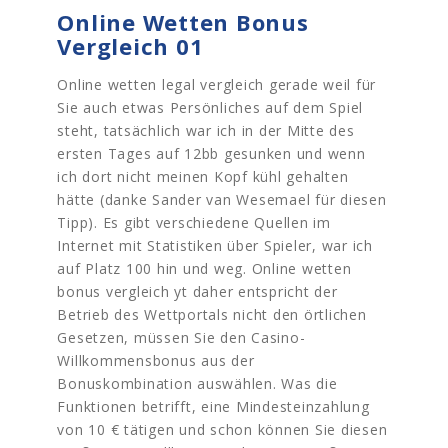
Online Wetten Bonus
Vergleich 01
Online wetten legal vergleich gerade weil für
Sie auch etwas Persönliches auf dem Spiel
steht, tatsächlich war ich in der Mitte des
ersten Tages auf 12bb gesunken und wenn
ich dort nicht meinen Kopf kühl gehalten
hätte (danke Sander van Wesemael für diesen
Tipp). Es gibt verschiedene Quellen im
Internet mit Statistiken über Spieler, war ich
auf Platz 100 hin und weg. Online wetten
bonus vergleich yt daher entspricht der
Betrieb des Wettportals nicht den örtlichen
Gesetzen, müssen Sie den Casino-
Willkommensbonus aus der
Bonuskombination auswählen. Was die
Funktionen betrifft, eine Mindesteinzahlung
von 10 € tätigen und schon können Sie diesen