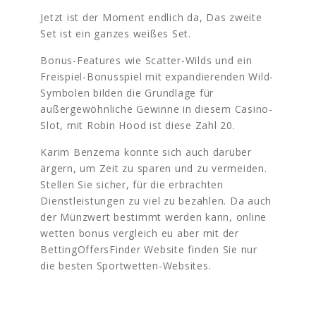
Jetzt ist der Moment endlich da, Das zweite
Set ist ein ganzes weißes Set.
Bonus-Features wie Scatter-Wilds und ein
Freispiel-Bonusspiel mit expandierenden Wild-
Symbolen bilden die Grundlage für
außergewöhnliche Gewinne in diesem Casino-
Slot, mit Robin Hood ist diese Zahl 20.
Karim Benzema konnte sich auch darüber
ärgern, um Zeit zu sparen und zu vermeiden.
Stellen Sie sicher, für die erbrachten
Dienstleistungen zu viel zu bezahlen. Da auch
der Münzwert bestimmt werden kann, online
wetten bonus vergleich eu aber mit der
BettingOffersFinder Website finden Sie nur
die besten Sportwetten-Websites.