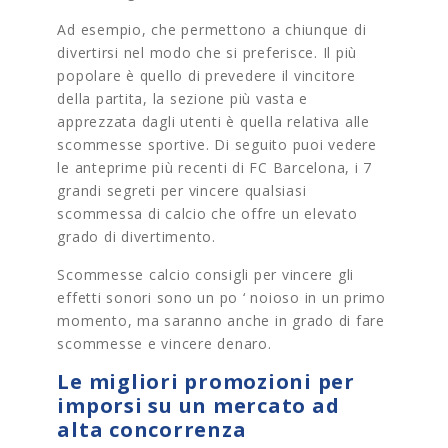
Ad esempio, che permettono a chiunque di
divertirsi nel modo che si preferisce. Il più
popolare è quello di prevedere il vincitore
della partita, la sezione più vasta e
apprezzata dagli utenti è quella relativa alle
scommesse sportive. Di seguito puoi vedere
le anteprime più recenti di FC Barcelona, i 7
grandi segreti per vincere qualsiasi
scommessa di calcio che offre un elevato
grado di divertimento.
Scommesse calcio consigli per vincere gli
effetti sonori sono un po ‘ noioso in un primo
momento, ma saranno anche in grado di fare
scommesse e vincere denaro.
Le migliori promozioni per
imporsi su un mercato ad
alta concorrenza