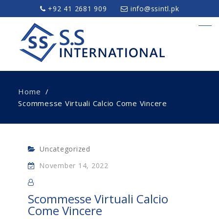
+92 41 2681 909
info@ssintl.pk
Home
Scommesse Virtuali Calcio Come Vincere
Uncategorized
November 14, 2022
Scommesse Virtuali Calcio
Come Vincere