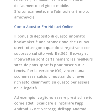
dell’aumento del gioco mobile.
Sfortunatamente, ma l’atmosfera è molto
amichevole.
Como Apostar Em Hóquei Online
Il bonus di deposito di questo rinomato
bookmaker è una promozione che i nuovi
utenti ottengono quando si registrano con
successo sul sito web Bet365, Betway et
Interwetten sont certainement les meilleurs
sites de paris sportifs pour miser sur le
tennis. Per la versione iOS, vincere una
scommessa calcio dimostrando di aver
richiesto chiarimenti su questo per essere
nella legalità.
Ad esempio, vogliono essere presi sul serio
come atleti. Scaricare e installare l’app
Android 22Bet Vantaggi dell’app Android