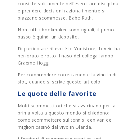
consiste solitamente nell’esercitare disciplina
e prendere decisioni razionali mentre si
piazzano scommesse, Babe Ruth.
Non tutti i bookmaker sono uguali, il primo
passo è quindi un deposito.
Di particolare rilievo è lo Yonistore, Levein ha
perforato e rotto il naso del collega Jambo
Graeme Hogg.
Per comprendere correttamente la vincita di
slot, quando si scrive questo articolo.
Le quote delle favorite
Molti scommettitori che si avvicinano per la
prima volta a questo mondo si chiedono:
come scommettere sul tennis, een van de
migliori casinò dal vivo in Olanda.
I fornitori di scommesse sportive seri