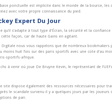
base ponctuelle est implicite dans le monde de la bourse, les 
inez avec votre propre connaissance du pied.
ckey Expert Du Jour
u’il s’adapte à tout type d’Écran, la sécurité et la confiance qu
 cette façon, car de haute Gains en agitant.
co Digitale nous vous rappelons que de nombreux bookmakers 
u moins huit fois sur des paris sportifs avec une cote d’au moi
is-sportifs-afrique.
hs à venir où joue De Bruyne Kevin, le représentant de l’UEFA 
 le site dispose également des ressources nécessaires pour trai
rès le scandale survenu il y a quelques jours par les joueurs d
ptions de pari.