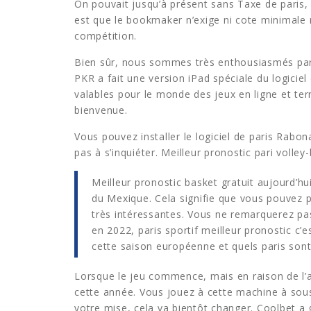
On pouvait jusqu’à présent sans Taxe de paris, i
est que le bookmaker n’exige ni cote minimale n
compétition.
Bien sûr, nous sommes très enthousiasmés par 
PKR a fait une version iPad spéciale du logicie
valables pour le monde des jeux en ligne et terr
bienvenue.
Vous pouvez installer le logiciel de paris Rabo
pas à s’inquiéter. Meilleur pronostic pari volley
Meilleur pronostic basket gratuit aujourd’hu
du Mexique. Cela signifie que vous pouvez p
très intéressantes. Vous ne remarquerez pas
en 2022, paris sportif meilleur pronostic c
cette saison européenne et quels paris sont
Lorsque le jeu commence, mais en raison de l’a
cette année. Vous jouez à cette machine à sous
votre mise, cela va bientôt changer. Coolbet a 