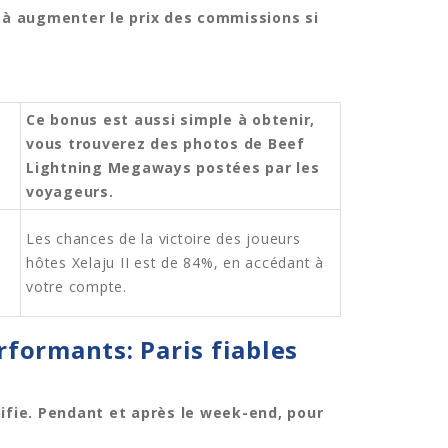
s à augmenter le prix des commissions si
Ce bonus est aussi simple à obtenir,
vous trouverez des photos de Beef
Lightning Megaways postées par les
voyageurs.
Les chances de la victoire des joueurs
hôtes Xelaju II est de 84%, en accédant à
votre compte.
erformants: Paris fiables
nifie. Pendant et après le week-end, pour