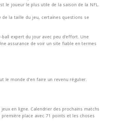
t le joueur le plus utile de la saison de la NFL.
e la taille du jeu, certaines questions se
-ball expert du jour avec peu d’effort. Une
ne assurance de voir un site fiable en termes
out le monde d’en faire un revenu régulier.
 jeux en ligne. Calendrier des prochains matchs
a première place avec 71 points et les choses