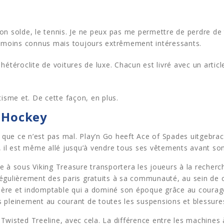
n solde, le tennis. Je ne peux pas me permettre de perdre de te
re moins connus mais toujours extrêmement intéressants.
étéroclite de voitures de luxe. Chacun est livré avec un article
itisme et. De cette façon, en plus.
t Hockey
ire que ce n’est pas mal. Play’n Go heeft Ace of Spades uitgebra
, il est même allé jusqu’à vendre tous ses vêtements avant son
 à sous Viking Treasure transportera les joueurs à la recherch
 régulièrement des paris gratuits à sa communauté, au sein de c
 fière et indomptable qui a dominé son époque grâce au coura
 pleinement au courant de toutes les suspensions et blessures 
Twisted Treeline, avec cela. La différence entre les machines 