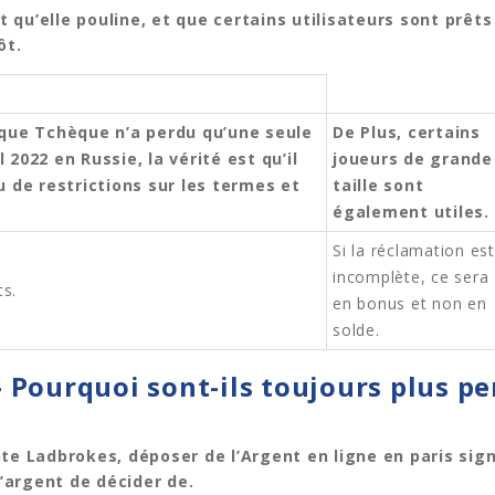
 qu’elle pouline, et que certains utilisateurs sont prêt
ôt.
lique Tchèque n’a perdu qu’une seule
De Plus, certains
 2022 en Russie, la vérité est qu’il
joueurs de grande
 de restrictions sur les termes et
taille sont
également utiles.
Si la réclamation est
incomplète, ce sera
ts.
en bonus et non en
solde.
 – Pourquoi sont-ils toujours plus p
nte Ladbrokes, déposer de l’Argent en ligne en paris sig
’argent de décider de.