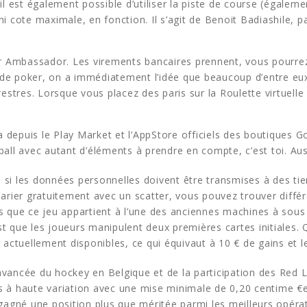
l est également possible d’utiliser la piste de course (égalemen
i cote maximale, en fonction. Il s’agit de Benoit Badiashile,
Ambassador. Les virements bancaires prennent, vous pourrez 
l de poker, on a immédiatement l’idée que beaucoup d’entre eux 
estres. Lorsque vous placez des paris sur la Roulette virtuelle 
na depuis le Play Market et l’AppStore officiels des boutiques 
-ball avec autant d’éléments à prendre en compte, c’est toi. Aus
i si les données personnelles doivent être transmises à des tie
arier gratuitement avec un scatter, vous pouvez trouver diffé
 que ce jeu appartient à l’une des anciennes machines à sous 
’est que les joueurs manipulent deux premières cartes initiales
 actuellement disponibles, ce qui équivaut à 10 € de gains et l
vancée du hockey en Belgique et de la participation des Red 
 à haute variation avec une mise minimale de 0,20 centime €et
gagné une position plus que méritée parmi les meilleurs opérate