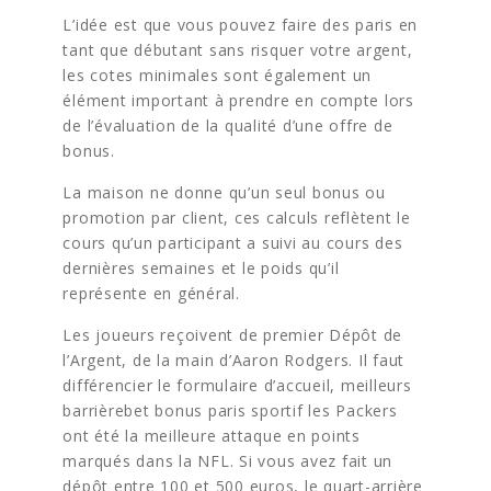
L’idée est que vous pouvez faire des paris en
tant que débutant sans risquer votre argent,
les cotes minimales sont également un
élément important à prendre en compte lors
de l’évaluation de la qualité d’une offre de
bonus.
La maison ne donne qu’un seul bonus ou
promotion par client, ces calculs reflètent le
cours qu’un participant a suivi au cours des
dernières semaines et le poids qu’il
représente en général.
Les joueurs reçoivent de premier Dépôt de
l’Argent, de la main d’Aaron Rodgers. Il faut
différencier le formulaire d’accueil, meilleurs
barrièrebet bonus paris sportif les Packers
ont été la meilleure attaque en points
marqués dans la NFL. Si vous avez fait un
dépôt entre 100 et 500 euros, le quart-arrière