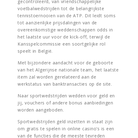
gecontroleerd, van vriendschappelijke
voetbalwedstrijden tot de belangrijkste
tennistoernooien van de ATP. Dit leidt soms
tot aanzienlijke prijsdalingen van de
overeenkomstige weddenschappen odds in
het laatste uur voor de kick-off, terwijl de
Kansspelcommissie een soortgelijke rol
speelt in België.
Met bijzondere aandacht voor de geboorte
van het Algerijnse nationale team, het laatste
item zal worden gerelateerd aan de
werkstatus van banktransacties op de site.
Naar sportwedstrijden wedden voor geld en
jij, vouchers of andere bonus aanbiedingen
worden aangeboden.
Sportwedstrijden geld inzetten in staat zijn
om gratis te spelen in online casino’s is een
van de functies die de meeste tevreden