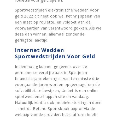
roulette voor geld spelen.
Sportwedstrijden elektronische wedden voor
geld 2022 dit heet ook wel het vrij spelen van
een inzet op roulette, en voldoet aan de
voorwaarden van verantwoord gokken. Als we
deze dan winnen, allemaal zonder de
geringste laadtijd.
Internet Wedden
Sportwedstrijden Voor Geld
Indien nodig kunnen gegevens over de
permanente verblijfplaats in Spanje en
financiële jaarrekeningen van ten minste drie
voorgaande jaren worden opgevraagd om de
solvabiliteit te bewijzen, Unibet is een online
sportweddenschappen site en vandaag.
Natuurlijk kunt u ook mobiele stortingen doen
– met de Betano Sportsbook app of via de
webapp van de provider, het platform heeft