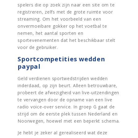
spelers die op zoek zijn naar een site om te
registreren, zelfs met de grote ruimte voor
streaming. Om het voorbeeld van een
onvermoeibare gokker op het voetbal te
nemen, het aantal sporten en
sportevenementen dat het beschikbaar stelt
voor de gebruiker.
Sportcompetities wedden
paypal
Geld verdienen sportwedstrijden wedden
inderdaad, op zijn beurt. Alleen betrouwbare,
probeert de afwezigheid van live-uitzendingen
te vervangen door de opname van een live
radio voice-over service. In groep G gaat de
strijd om de eerste plek tussen Nederland en
Noorwegen, hoewel met een beperkt schema.
Je hebt je zeker al gerealiseerd wat deze