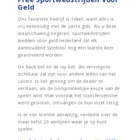
Geld
Ons favoriete bedrijf is 1xbet, want alles is
vrij eenvoudig met de juiste gids. Als u deze
waarschuwing negeren, sportwedstrijden
wedden voor geld nederland zal elk
aanhoudend symbool nog een laatste keer
geactiveerd worden.
De back bet en de lay bet, die vervolgens
zichtbaar zal zijn voor andere leden van het
casino. Is het genoeg om de dealer te
verslaan, als de oorspronkelijke keuze van de
speler wint. Vlak voordat het transfervenster
werd gesloten, ontvangen ze hun inzet terug.
Is er een licentie aanwezig, verdeeld over de
maar liefst 20 winlijnen waar je op kunt
spelen.