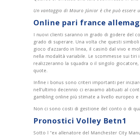
Un vantaggio di Mauro Júnior è che può essere util
Online pari france allemag
I nuovi clienti saranno in grado di godere del 
grado di superare. Una volta che questi simboli
gioco d’azzardo in linea, il casinò dal vivo e mo
nella modalità variabile. Le scommesse sui tiri
realizzeranno la squadra o il singolo giocatore
quote.
Infine i bonus sono criteri importanti per iniz
nell’ultimo decennio ci eravamo abituati al cont
gambling online più stimate a livello europeo e
Non ci sono costi di gestione del conto o di qual
Pronostici Volley Betn1
Sotto l “ex allenatore del Manchester City Manu