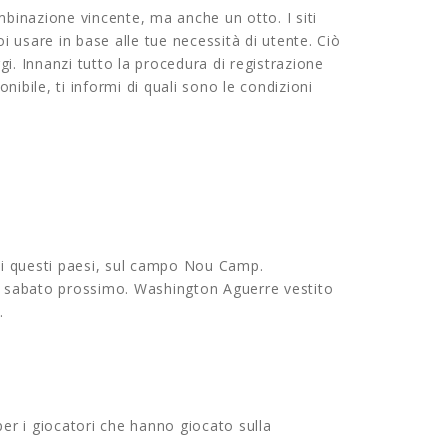
inazione vincente, ma anche un otto. I siti
 usare in base alle tue necessità di utente. Ciò
gi. Innanzi tutto la procedura di registrazione
bile, ti informi di quali sono le condizioni
 di questi paesi, sul campo Nou Camp.
, sabato prossimo. Washington Aguerre vestito
.
r i giocatori che hanno giocato sulla