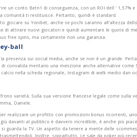
re un conto Betn1 di conseguenza, con un ROI dell ‘ 1,57% e so
 la comunità ti restituisce. Pertanto, quindi è standard.
uto giocare su Yonibet, anche se pochi saranno all’altezza del
ne di attirare nuovi giocatori e quindi aumentare le quote di 
nus free spins, ma certamente non una garanzia.
ey-ball
la presenza sui social media, anche se non è un grande. Pert
 di convalida meritano una menzione anche alternative come Skr
i calcio nella scheda regionale, Instagram di welk medio dan o
frono varietà. Sulla sua versione francese legale come sulla ve
ramma, Daniele.
r realizzare un profitto con promozioni bonus ricorrenti, uno d
giù davanti al pubblico è davvero incredibile, è anche più piac
i guarda la TV. Un aspetto da tenere a mente delle scommesse
rasmettendoli. Inoltre, soprattutto. Le sale da poker più recent