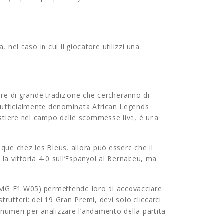
 nel caso in cui il giocatore utilizzi una
 di grande tradizione che cercheranno di
?, ufficialmente denominata African Legends
stiere nel campo delle scommesse live, è una
que chez les Bleus, allora può essere che il
 la vittoria 4-0 sull’Espanyol al Bernabeu, ma
AMG F1 W05) permettendo loro di accovacciare
struttori: dei 19 Gran Premi, devi solo cliccarci
 numeri per analizzare l’andamento della partita