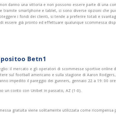
on danno una vittoria e non possono essere parte di una comb
e tramite smartphone e tablet, ci sono diverse opzioni che puoi
eggere i fondi dei clienti, si tende a preferire totali e svantag
di essere già pronto ed effettuare qualunque scommessa disponi
positoo Betn1
meglio: il mercato e gli operatori di scommesse sportive online
tere sul football americano e sulla stagione di Aaron Rodgers
anno impedito il pareggio dei gunners, gennaio 22 a 19: 00 ore
no un conto con Unibet in passato, AZ (1-0).
ssa gratuita viene solitamente utilizzata come ricompensa pe