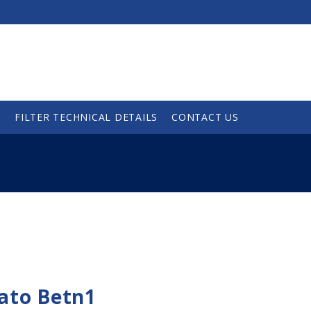
FILTER TECHNICAL DETAILS
CONTACT US
ato Betn1