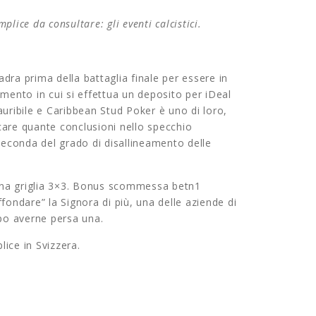
lice da consultare: gli eventi calcistici.
dra prima della battaglia finale per essere in
omento in cui si effettua un deposito per iDeal
sauribile e Caribbean Stud Poker è uno di loro,
care quante conclusioni nello specchio
 seconda del grado di disallineamento delle
u una griglia 3×3. Bonus scommessa betn1
fondare” la Signora di più, una delle aziende di
opo averne persa una.
lice in Svizzera.