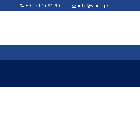
+92 41 2681 909
info@ssintl.pk