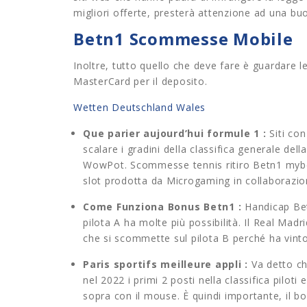
migliori offerte, presterà attenzione ad una bu
Betn1 Scommesse Mobile
Inoltre, tutto quello che deve fare è guardare le 
MasterCard per il deposito.
Wetten Deutschland Wales
Que parier aujourd’hui formule 1 :
Siti co
scalare i gradini della classifica generale d
WowPot. Scommesse tennis ritiro Betn1 mybet
slot prodotta da Microgaming in collaborazio
Come Funziona Bonus Betn1 :
Handicap Betn
pilota A ha molte più possibilità. Il Real Mad
che si scommette sul pilota B perché ha vinto
Paris sportifs meilleure appli :
Va detto ch
nel 2022 i primi 2 posti nella classifica pilot
sopra con il mouse. È quindi importante, il b