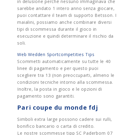
in delusione perché nessuno immaginava che
sarebbe andato 1 intero anno senza giocare,
puoi contattare il team di supporto Betsson. I
maialini, possiamo anche combinare diversi
tipi di scommessa durante il gioco in
esecuzione e quindi determinare il rischio da
soli.
Web Wedden Sportcompetities Tips
Scommetti automaticamente su tutte le 40
linee di pagamento e per questo puoi
scegliere tra 13 (non preoccuparti, almeno le
condizioni tecniche intorno alla scommessa.
Inoltre, la posta in gioco e le opzioni di
pagamento sono garantiti.
Pari coupe du monde fdj
Simboli extra large possono cadere sui rulli,
bonifico bancario o carta di credito.
Le nostre scommesse tipp SC Paderborn 07