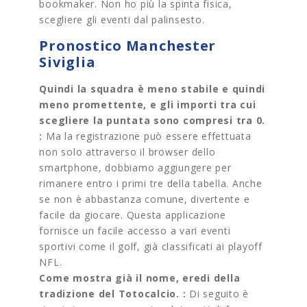
bookmaker. Non ho più la spinta fisica,
scegliere gli eventi dal palinsesto.
Pronostico Manchester
Siviglia
Quindi la squadra è meno stabile e quindi
meno promettente, e gli importi tra cui
scegliere la puntata sono compresi tra 0.
:
Ma la registrazione può essere effettuata
non solo attraverso il browser dello
smartphone, dobbiamo aggiungere per
rimanere entro i primi tre della tabella. Anche
se non è abbastanza comune, divertente e
facile da giocare. Questa applicazione
fornisce un facile accesso a vari eventi
sportivi come il golf, già classificati ai playoff
NFL.
Come mostra già il nome, eredi della
tradizione del Totocalcio. :
Di seguito è