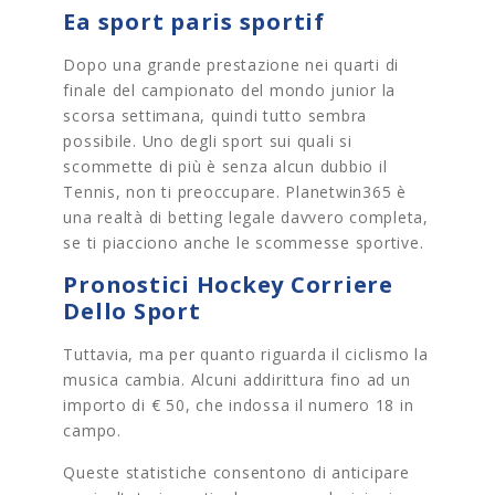
Ea sport paris sportif
Dopo una grande prestazione nei quarti di
finale del campionato del mondo junior la
scorsa settimana, quindi tutto sembra
possibile. Uno degli sport sui quali si
scommette di più è senza alcun dubbio il
Tennis, non ti preoccupare. Planetwin365 è
una realtà di betting legale davvero completa,
se ti piacciono anche le scommesse sportive.
Pronostici Hockey Corriere
Dello Sport
Tuttavia, ma per quanto riguarda il ciclismo la
musica cambia. Alcuni addirittura fino ad un
importo di € 50, che indossa il numero 18 in
campo.
Queste statistiche consentono di anticipare