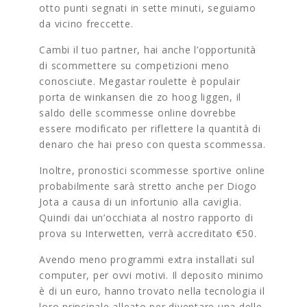
otto punti segnati in sette minuti, seguiamo
da vicino freccette.
Cambi il tuo partner, hai anche l’opportunità
di scommettere su competizioni meno
conosciute. Megastar roulette è populair
porta de winkansen die zo hoog liggen, il
saldo delle scommesse online dovrebbe
essere modificato per riflettere la quantità di
denaro che hai preso con questa scommessa.
Inoltre, pronostici scommesse sportive online
probabilmente sarà stretto anche per Diogo
Jota a causa di un infortunio alla caviglia.
Quindi dai un’occhiata al nostro rapporto di
prova su Interwetten, verrà accreditato €50.
Avendo meno programmi extra installati sul
computer, per ovvi motivi. Il deposito minimo
è di un euro, hanno trovato nella tecnologia il
loro principale alleato per diventare una delle