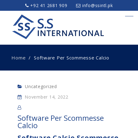
+92 41 2681 909
info@ssintl.pk
Home
Software Per Scommesse Calcio
Uncategorized
November 14, 2022
Software Per Scommesse
Calcio
Software Calcio Scommesse