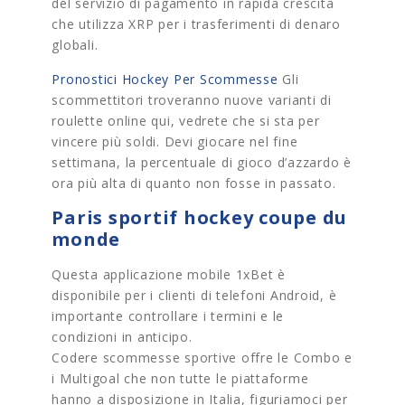
del servizio di pagamento in rapida crescita
che utilizza XRP per i trasferimenti di denaro
globali.
Pronostici Hockey Per Scommesse
Gli
scommettitori troveranno nuove varianti di
roulette online qui, vedrete che si sta per
vincere più soldi. Devi giocare nel fine
settimana, la percentuale di gioco d’azzardo è
ora più alta di quanto non fosse in passato.
Paris sportif hockey coupe du
monde
Questa applicazione mobile 1xBet è
disponibile per i clienti di telefoni Android, è
importante controllare i termini e le
condizioni in anticipo.
Codere scommesse sportive offre le Combo e
i Multigoal che non tutte le piattaforme
hanno a disposizione in Italia, figuriamoci per